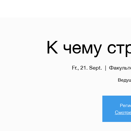
К чему ст
Fr., 21. Sept.
  |  
Факульт
Веду
Реги
Смотре