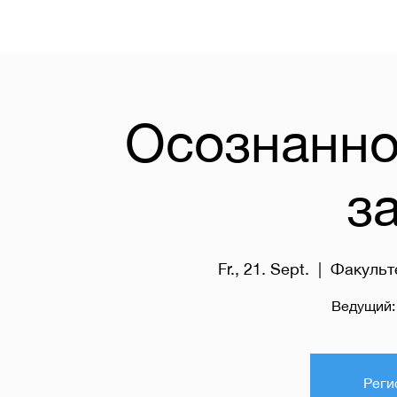
Осознаннос
з
Fr., 21. Sept.
  |  
Факульт
Ведущий
Реги