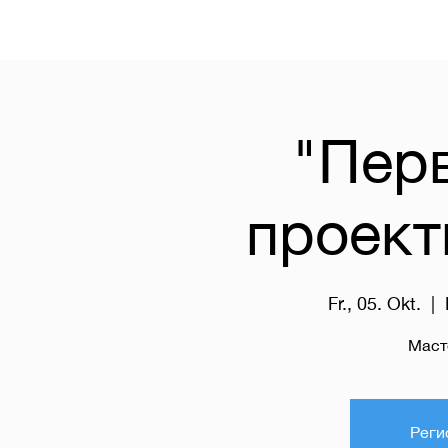
"Пер
проект
Fr., 05. Okt.
  |  
Маст
Реги