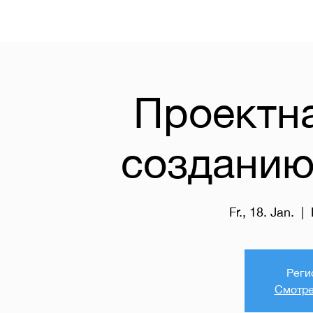
Проектна
созданию
Fr., 18. Jan.
  |  
Реги
Смотре