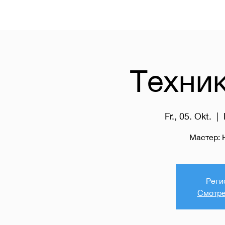
Техни
Fr., 05. Okt.
  |  
Мастер:
Реги
Смотре