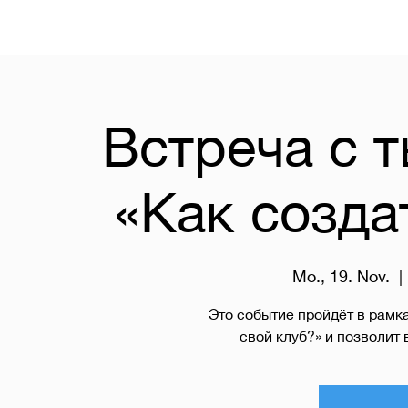
Встреча с 
«Как созда
Mo., 19. Nov.
  | 
Это событие пройдёт в рамк
свой клуб?» и позволит