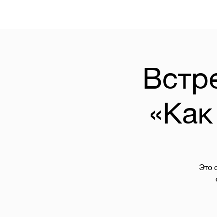
Встр
«Как
Это 