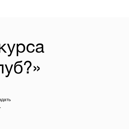
курса
луб?»
здать
.