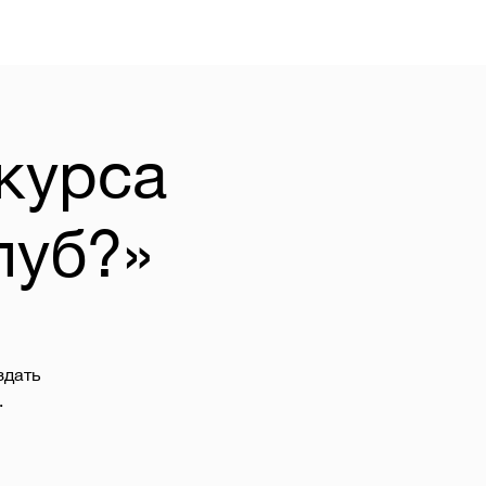
курса
луб?»
здать
.