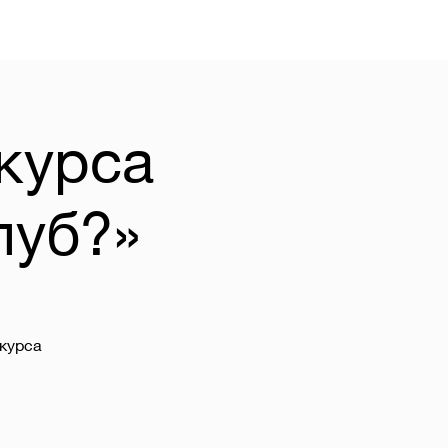
курса
луб?»
 курса