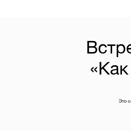
Встр
«Как
Это с