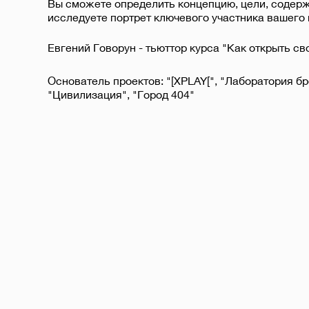
Вы сможете определить концепцию, цели, содерж
исследуете портрет ключевого участника вашего 
Евгений Говорун - тьюттор курса "Как открыть св
Основатель проектов: "[XPLAY[", "Лаборатория бр
"Цивилизация", "Город 404"
Основатель компании The Game, в сфере разработ
интенсивов, программ, мотивационных систем и л
Основатель компании Бухгалтерия.PRO, в сфере а
налогового учета.
Методист Факультета бизнеса «Капитаны»
(РЭУ им Плеханова)