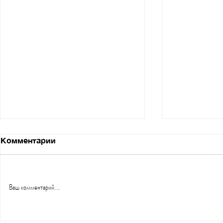
Main Product, или чего на
Tripwire, и
Комментарии
самом деле хотят
каждого в
клиенты?
клиентом?
Продолжаем подробное
Продолжаем 
знакомство с элементами
автоматичес
Ваш комментарий...
продуктовой линейки
продаж. В п
автоворонки продаж и их
говорили о 
особенностями. Если вы
составляюще